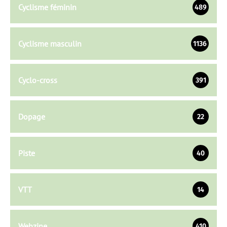
Cyclisme féminin
489
Cyclisme masculin
1136
Cyclo-cross
391
Dopage
22
Piste
40
VTT
14
Webzine
410