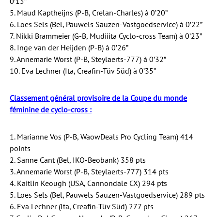
0’15”
5. Maud Kaptheijns (P-B, Crelan-Charles) à 0’20”
6. Loes Sels (Bel, Pauwels Sauzen-Vastgoedservice) à 0’22”
7. Nikki Brammeier (G-B, Mudiiita Cyclo-cross Team) à 0’23”
8. Inge van der Heijden (P-B) à 0’26”
9. Annemarie Worst (P-B, Steylaerts-777) à 0’32”
10. Eva Lechner (Ita, Creafin-Tüv Süd) à 0’35”
Classement général provisoire de la Coupe du monde
féminine de cyclo-cross :
1. Marianne Vos (P-B, WaowDeals Pro Cycling Team) 414
points
2. Sanne Cant (Bel, IKO-Beobank) 358 pts
3. Annemarie Worst (P-B, Steylaerts-777) 314 pts
4. Kaitlin Keough (USA, Cannondale CX) 294 pts
5. Loes Sels (Bel, Pauwels Sauzen-Vastgoedservice) 289 pts
6. Eva Lechner (Ita, Creafin-Tüv Süd) 277 pts