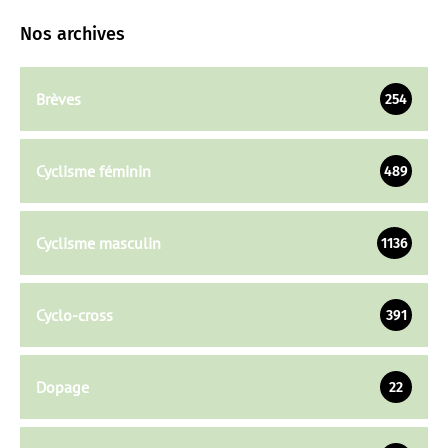
Nos archives
Brèves
254
Cyclisme féminin
489
Cyclisme masculin
1136
Cyclo-cross
391
Dopage
22