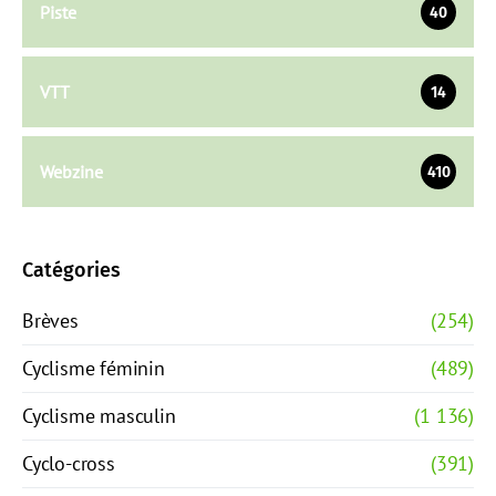
Piste
40
VTT
14
Webzine
410
Catégories
Brèves
(254)
Cyclisme féminin
(489)
Cyclisme masculin
(1 136)
Cyclo-cross
(391)