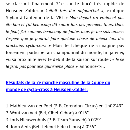
se classant finalement 21e sur le tracé très rapide de
Heusden-Zolder.
« C’était très dur aujourd’hui »
, explique
Stybar à l’antenne de la VRT.
« Mon départ n’a vraiment pas
été bon et j’ai beaucoup dû courir lors des premiers tours. Dans
le final, j’ai commis beaucoup de fautes mais je me suis amusé.
J’espère que je pourrai faire quelque chose de mieux lors des
prochains cyclo-cross »
. Mais le Tchèque ne s’imagine pas
forcément participer au championnat du monde, fin janvier,
vu sa proximité avec le début de la saison sur route :
« Je ne
le ferai pas pour une quinzième place »
, annonce-t-il.
Résultats de la 7e manche masculine de la Coupe du
monde de cyclo-cross à Heusden-Zolder :
1. Mathieu van der Poel (P-B, Corendon-Circus) en 1h02’49”
2. Wout van Aert (Bel, Cibel-Cebon) à 0’16”
3. Joris Nieuwenhuis (P-B, Team Sunweb) à 0’29”
4. Toon Aerts (Bel, Telenet Fidea Lions) à 0’35”