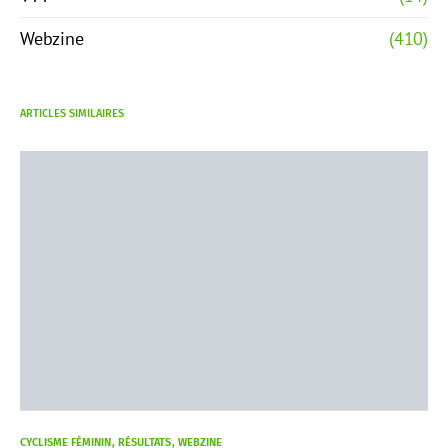
Webzine
(410)
ARTICLES SIMILAIRES
CYCLISME FÉMININ
RÉSULTATS
WEBZINE