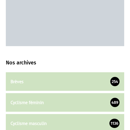
Nos archives
Brèves
254
Cyclisme féminin
489
Cyclisme masculin
1136