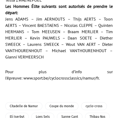
Tessa ZWAENEPOEL
Les Hommes Élite suivants sont autorisés de prendre le
départ
:
Jens ADAMS – Jim AERNOUTS – Thijs AERTS – Toon
AERTS – Vincent BAESTAENS – Nicolas CLEPPE – Quinten
HERMANS – Tom MEEUSEN – Braam MERLIER – Tim
MERLIER – Kevin PAUWELS – Daan SOETE – Diether
SWEECK – Laurens SWEECK – Wout VAN AERT – Dieter
VANTHOURENHOUT – Michael VANTHOURENHOUT –
Gianni VERMEERSCH
Pour plus d’info sur
l’épreuve:
www.sport.be/cyclocrossclassics/namur/fr
.
Citadelle de Namur
Coupe du monde
cyclo-cross
Eli Iserbyt
Loes Sels
Sanne Cant
Thibau Nys