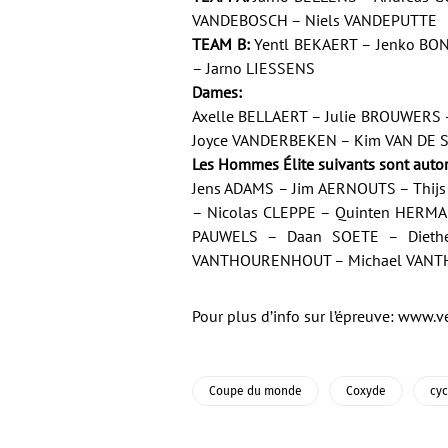
VANDEBOSCH – Niels VANDEPUTTE
TEAM B:
Yentl BEKAERT – Jenko BO
– Jarno LIESSENS
Dames:
Axelle BELLAERT – Julie BROUWERS
Joyce VANDERBEKEN – Kim VAN DE 
Les Hommes Élite suivants sont autor
Jens ADAMS – Jim AERNOUTS – Thij
– Nicolas CLEPPE – Quinten HERM
PAUWELS – Daan SOETE – Dieth
VANTHOURENHOUT – Michael VANT
Pour plus d’info sur l’épreuve:
www.ve
Coupe du monde
Coxyde
cyc