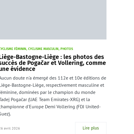
CYCLISME FÉMININ
CYCLISME MASCULIN
PHOTOS
Liège-Bastogne-Liège : les photos des
succès de Pogačar et Vollering, comme
une évidence
Aucun doute n'a émergé des 112e et 10e éditions de
Liège-Bastogne-Liège, respectivement masculine et
féminine, dominées par le champion du monde
Tadej Pogačar (UAE Team Emirates-XRG) et la
championne d'Europe Demi Vollering (FDJ United-
Suez).
Lire plus
26 avril 2026