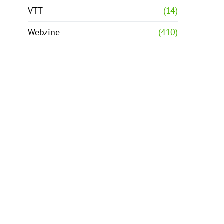
VTT
(14)
Webzine
(410)