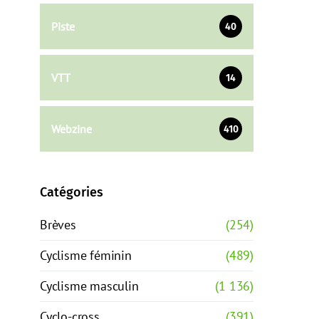
Piste
40
VTT
14
Webzine
410
Catégories
Brèves
(254)
Cyclisme féminin
(489)
Cyclisme masculin
(1 136)
Cyclo-cross
(391)