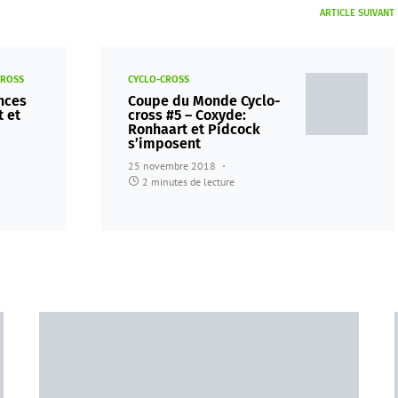
ARTICLE SUIVANT
CROSS
CYCLO-CROSS
nces
Coupe du Monde Cyclo-
 et
cross #5 – Coxyde:
Ronhaart et Pidcock
s’imposent
25 novembre 2018
2 minutes de lecture