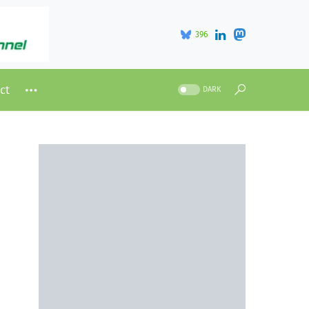
396
ct
DARK