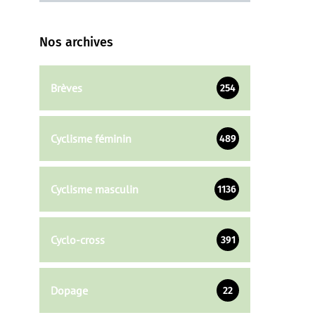
Nos archives
Brèves
254
Cyclisme féminin
489
Cyclisme masculin
1136
Cyclo-cross
391
Dopage
22