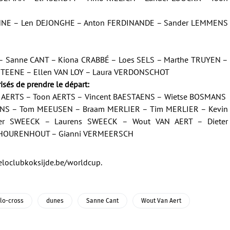
NNE – Len DEJONGHE – Anton FERDINANDE – Sander LEMMENS
 – Sanne CANT – Kiona CRABBÉ – Loes SELS – Marthe TRUYEN –
STEENE – Ellen VAN LOY – Laura VERDONSCHOT
isés de prendre le départ:
s AERTS – Toon AERTS – Vincent BAESTAENS – Wietse BOSMANS
ANS – Tom MEEUSEN – Braam MERLIER – Tim MERLIER – Kevin
er SWEECK – Laurens SWEECK – Wout VAN AERT – Dieter
HOURENHOUT – Gianni VERMEERSCH
loclubkoksijde.be/worldcup
.
lo-cross
dunes
Sanne Cant
Wout Van Aert