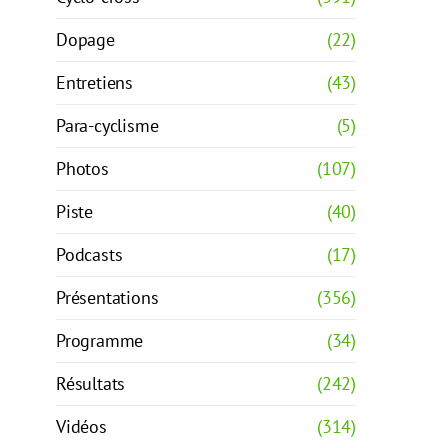
Dopage
(22)
Entretiens
(43)
Para-cyclisme
(5)
Photos
(107)
Piste
(40)
Podcasts
(17)
Présentations
(356)
Programme
(34)
Résultats
(242)
Vidéos
(314)