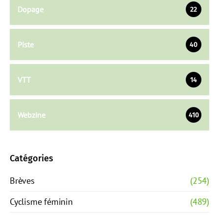
Dopage
22
Piste
40
VTT
14
Webzine
410
Catégories
Brèves
(254)
Cyclisme féminin
(489)