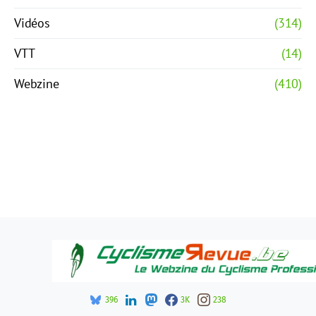
Vidéos
(314)
VTT
(14)
Webzine
(410)
396
3K
238