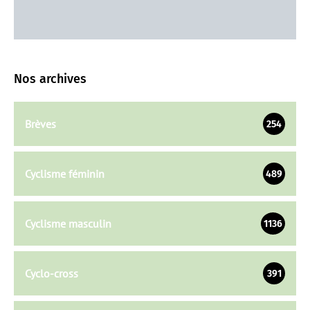
Nos archives
Brèves
254
Cyclisme féminin
489
Cyclisme masculin
1136
Cyclo-cross
391