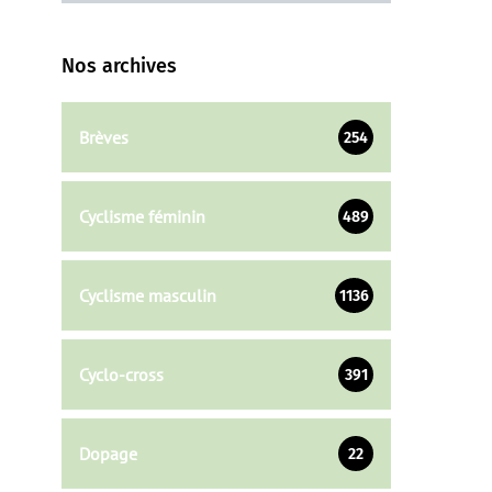
Nos archives
Brèves
254
Cyclisme féminin
489
Cyclisme masculin
1136
Cyclo-cross
391
Dopage
22