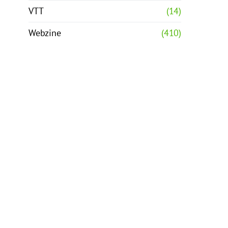
VTT
(14)
Webzine
(410)