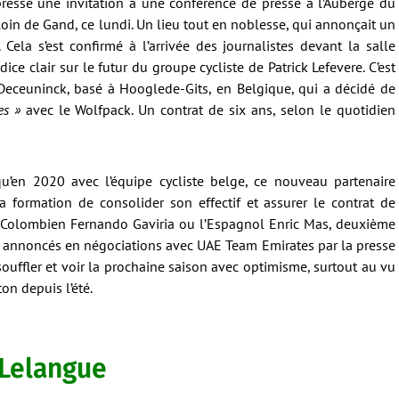
resse une invitation à une conférence de presse à l’Auberge du
oin de Gand, ce lundi. Un lieu tout en noblesse, qui annonçait un
 Cela s’est confirmé à l’arrivée des journalistes devant la salle
e clair sur le futur du groupe cycliste de Patrick Lefevere. C’est
 Deceuninck, basé à Hooglede-Gits, en Belgique, qui a décidé de
es »
avec le Wolfpack. Un contrat de six ans, selon le quotidien
qu’en 2020 avec l’équipe cycliste belge, ce nouveau partenaire
a formation de consolider son effectif et assurer le contrat de
e Colombien Fernando Gaviria ou l’Espagnol Enric Mas, deuxième
x annoncés en négociations avec UAE Team Emirates par la presse
souffler et voir la prochaine saison avec optimisme, surtout au vu
on depuis l’été.
 Lelangue