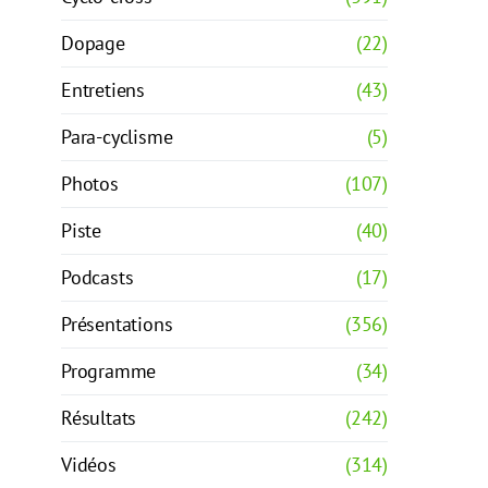
Dopage
(22)
Entretiens
(43)
Para-cyclisme
(5)
Photos
(107)
Piste
(40)
Podcasts
(17)
Présentations
(356)
Programme
(34)
Résultats
(242)
Vidéos
(314)