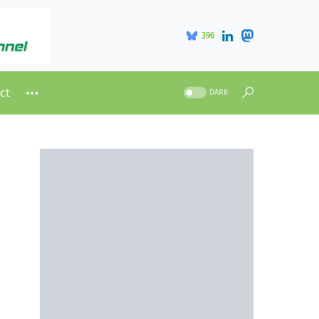
396
ct
DARK