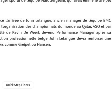
ger sportif de l’équipe Marc Sergeant, qui avait emmené Greipel
cé l’arrivée de John Lelangue, ancien manager de l’équipe BMC
 l’organisation des championnats du monde au Qatar, ASO et par
u côté de Kevin De Weert, devenu Performance Manager après sa
ection professionnelle belge, John Lelangue devra renforcer une
ers comme Greipel ou Hansen.
Quick Step Floors