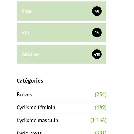
Piste
40
VTT
14
Webzine
410
Catégories
Brèves
(254)
Cyclisme féminin
(489)
Cyclisme masculin
(1 136)
Cyclo-cross
(391)