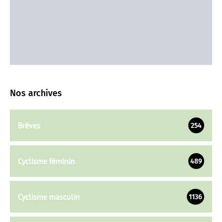
Nos archives
Brèves
254
Cyclisme féminin
489
Cyclisme masculin
1136