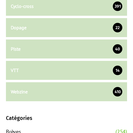
Cyclo-cross
391
Dopage
22
Piste
40
VTT
14
Webzine
410
Catégories
Brèves
(254)