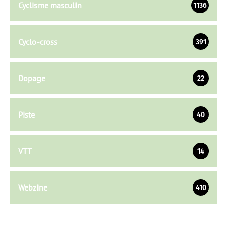
Cyclisme masculin
1136
Cyclo-cross
391
Dopage
22
Piste
40
VTT
14
Webzine
410