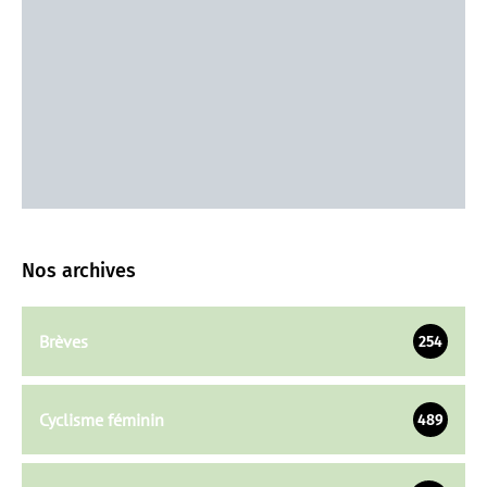
Nos archives
Brèves
254
Cyclisme féminin
489