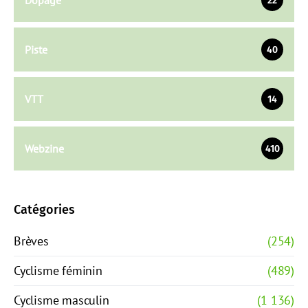
Dopage
22
Piste
40
VTT
14
Webzine
410
Catégories
Brèves
(254)
Cyclisme féminin
(489)
Cyclisme masculin
(1 136)