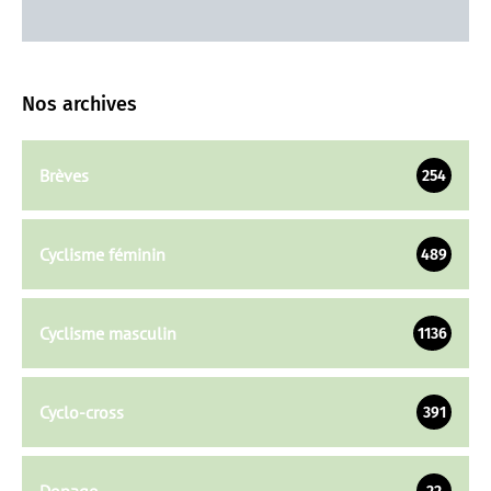
Nos archives
Brèves
254
Cyclisme féminin
489
Cyclisme masculin
1136
Cyclo-cross
391