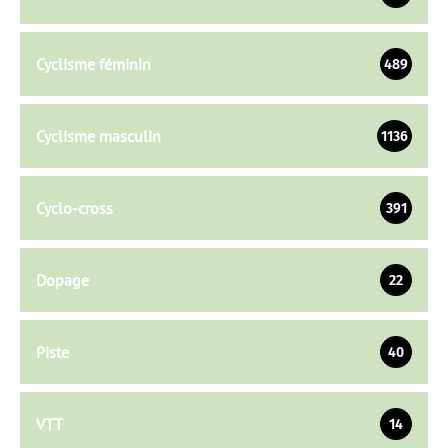
Cyclisme féminin
489
Cyclisme masculin
1136
Cyclo-cross
391
Dopage
22
Piste
40
VTT
14