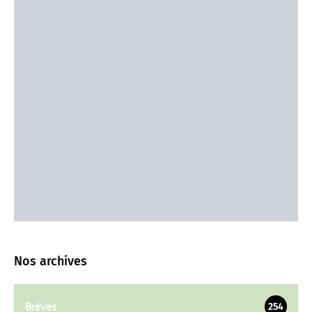
Nos archives
Brèves
254