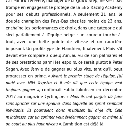
Car Patrick Lefevere, manager de la Quick Step, ne s’est pas
trompé en engageant le protégé de la SEG Racing Academy
pour ses débuts professionnels. À seulement 21 ans, le
double champion des Pays-Bas chez les moins de 23 ans,
enchaîne les performances de choix, dans une catégorie qui
sied parfaitement à l’équipe belge : un coureur touche-à-
tout, avec une belle pointe de vitesse et un caractère
imposant. Un profil-type de Flandrien, finalement. Mais s’il
devait être comparé à quelqu’un, au vu de son palmarès et
de ses prestations parmi les espoirs, ce serait plutôt à Peter
Sagan. Avec l’envie de gagner au plus vite, tant qu’il peut
progresser en prime.
« Avant le premier stage de l’équipe, j’ai
parlé avec Niki Terpstra et il m’a dit que cette équipe veut
toujours gagner »
, confirmait Fabio Jakobsen en décembre
2017 au magazine Cycling.be.
« Mais ils ont parfois dû faire
sans sprinter sur une épreuve dans laquelle un sprint semblait
inévitable. Ils pourraient donc m’utiliser, lui ai-je dit. Cela
m’intéresse, car un sprinter veut évidemment gagner et même si
on court au plus haut niveau »
. L’ambition est déjà là.