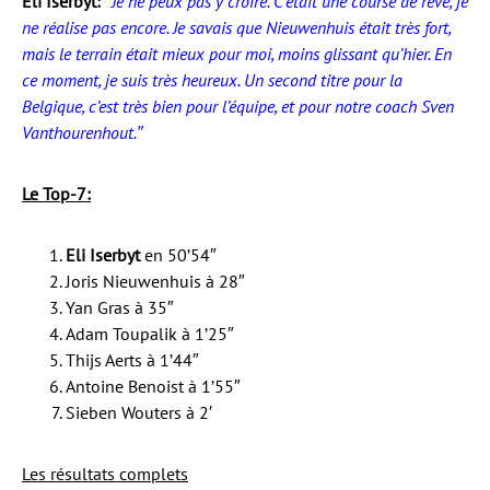
Eli Iserbyt:
″Je ne peux pas y croire. C’était une course de rêve, je
ne réalise pas encore. Je savais que Nieuwenhuis était très fort,
mais le terrain était mieux pour moi, moins glissant qu’hier. En
ce moment, je suis très heureux. Un second titre pour la
Belgique, c’est très bien pour l’équipe, et pour notre coach Sven
Vanthourenhout.″
Le Top-7:
Eli Iserbyt
en 50’54″
Joris Nieuwenhuis à 28″
Yan Gras à 35″
Adam Toupalik à 1’25″
Thijs Aerts à 1’44″
Antoine Benoist à 1’55″
Sieben Wouters à 2′
Les résultats complets