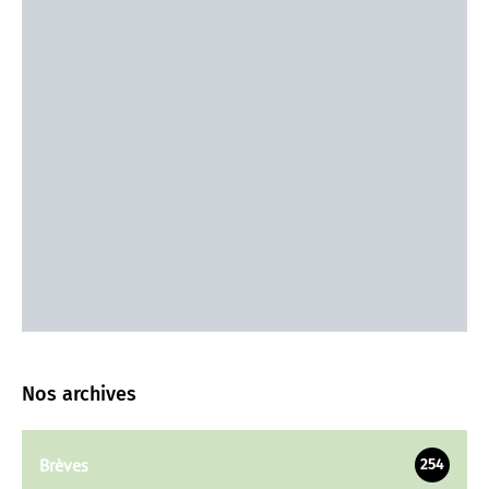
Nos archives
Brèves
254