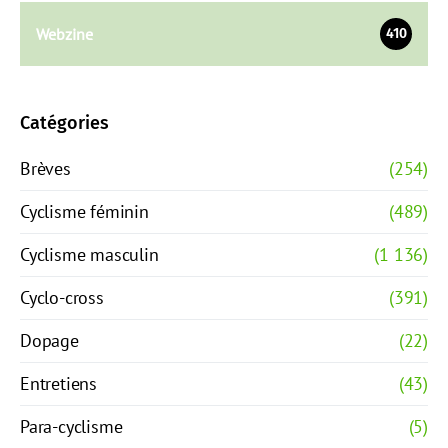
Webzine
410
Catégories
Brèves
(254)
Cyclisme féminin
(489)
Cyclisme masculin
(1 136)
Cyclo-cross
(391)
Dopage
(22)
Entretiens
(43)
Para-cyclisme
(5)