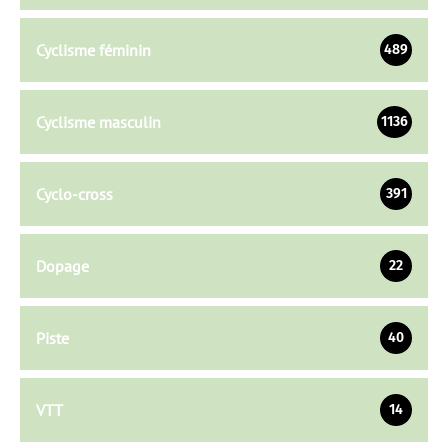
Cyclisme féminin
489
Cyclisme masculin
1136
Cyclo-cross
391
Dopage
22
Piste
40
VTT
14