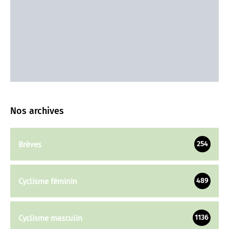
Nos archives
Brèves
254
Cyclisme féminin
489
Cyclisme masculin
1136