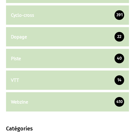
Cyclo-cross
391
Dopage
22
Piste
40
VTT
14
Webzine
410
Catégories