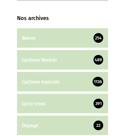
Nos archives
Brèves
254
Cyclisme féminin
489
Cyclisme masculin
1136
Cyclo-cross
391
Dopage
22