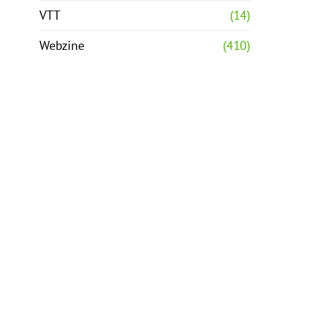
VTT
(14)
Webzine
(410)