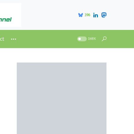
396
ct
DARK