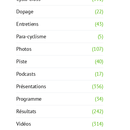
Dopage
(22)
Entretiens
(43)
Para-cyclisme
(5)
Photos
(107)
Piste
(40)
Podcasts
(17)
Présentations
(356)
Programme
(34)
Résultats
(242)
Vidéos
(314)