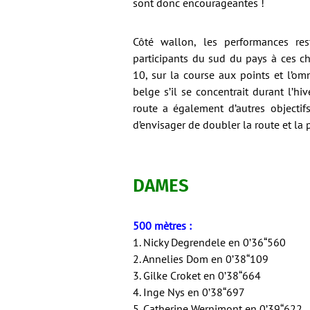
sont donc encourageantes !
Côté wallon, les performances res
participants du sud du pays à ces c
10, sur la course aux points et l’omn
belge s’il se concentrait durant l’h
route a également d’autres objectif
d’envisager de doubler la route et la p
DAMES
500 mètres :
1. Nicky Degrendele en 0’36“560
2. Annelies Dom en 0’38“109
3. Gilke Croket en 0’38“664
4. Inge Nys en 0’38“697
5. Catherine Wernimont en 0’39“622