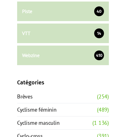
Piste
40
VTT
14
Webzine
410
Catégories
Brèves
(254)
Cyclisme féminin
(489)
Cyclisme masculin
(1 136)
Cyclo-cross
(391)