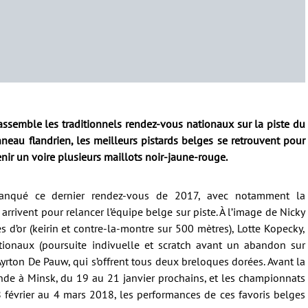
rassemble les traditionnels rendez-vous nationaux sur la piste du
neau flandrien, les meilleurs pistards belges se retrouvent pour
ir un voire plusieurs maillots noir-jaune-rouge.
manqué ce dernier rendez-vous de 2017, avec notamment la
rrivent pour relancer l’équipe belge sur piste. À l’image de Nicky
s d’or (keirin et contre-la-montre sur 500 mètres), Lotte Kopecky,
tionaux (poursuite indivuelle et scratch avant un abandon sur
yrton De Pauw, qui s’offrent tous deux breloques dorées. Avant la
e à Minsk, du 19 au 21 janvier prochains, et les championnats
évrier au 4 mars 2018, les performances de ces favoris belges