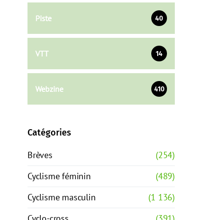
Piste
40
VTT
14
Webzine
410
Catégories
Brèves
(254)
Cyclisme féminin
(489)
Cyclisme masculin
(1 136)
Cyclo-cross
(391)