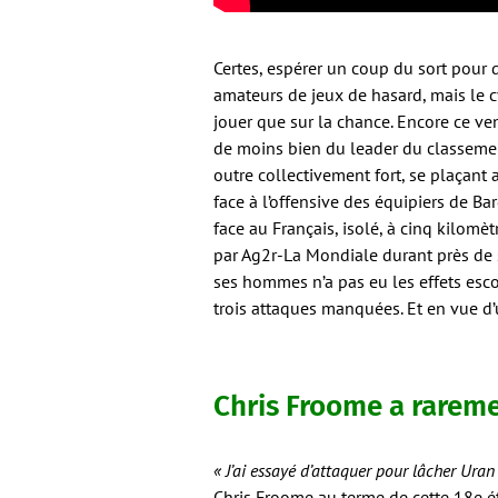
Certes, espérer un coup du sort pour 
amateurs de jeux de hasard, mais le 
jouer que sur la chance. Encore ce ve
de moins bien du leader du classemen
outre collectivement fort, se plaçant
face à l’offensive des équipiers de B
face au Français, isolé, à cinq kilomè
par Ag2r-La Mondiale durant près de 
ses hommes n’a pas eu les effets es
trois attaques manquées. Et en vue d’u
Chris Froome a rareme
« J’ai essayé d’attaquer pour lâcher Uran 
Chris Froome au terme de cette 18e é