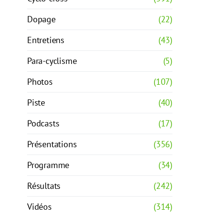
Dopage
(22)
Entretiens
(43)
Para-cyclisme
(5)
Photos
(107)
Piste
(40)
Podcasts
(17)
Présentations
(356)
Programme
(34)
Résultats
(242)
Vidéos
(314)