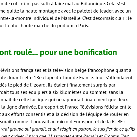
in de cols n’ont pas suffi à faire mal au Britannique. Cela s’est
ome quitte la haute montagne avec le paletot de leader, avec un
tre-la-montre individuel de Marseille. C’est désormais clair : le
sur la plus haute marche du podium à Paris.
ont roulé… pour une bonification
télévisions françaises et la télévision belge francophone quant à
ale durant cette 18e étape du Tour de France. Tous s’attendaient
dès le pied de l’Izoard, ils étaient finalement surpris par
rdait tous ses équipiers à six kilomètres du sommet, sans la
nnait de cette tactique qui ne rapportait finalement que deux
a ligne d’arrivée, Eurosport et France Télévisions félicitaient le
aux efforts consentis et à la décision de l’équipe de rouler en
ssurait comme il pouvait au micro d’Eurosport et de la RTBF :
ai groupe qui grandit, et qui réagit en patron. Je suis fier de ce qu’ils
i peut arriver, il n’y a que 23 secondes entre Romain et Froome. Tout