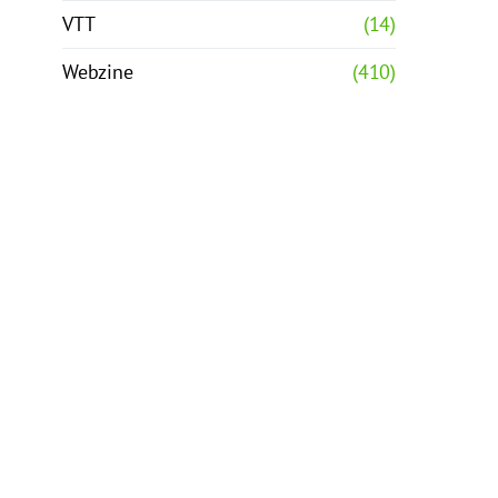
VTT
(14)
Webzine
(410)