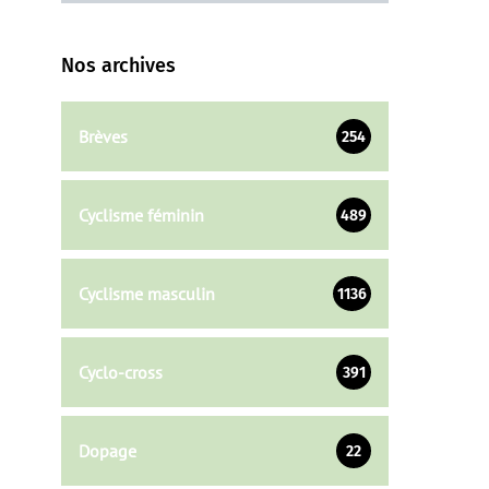
Nos archives
Brèves
254
Cyclisme féminin
489
Cyclisme masculin
1136
Cyclo-cross
391
Dopage
22