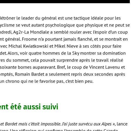
détrôner le leader du général est une tactique idéale pour les
cyclisme se veut autant psychologique que physique et ne peut se
ndredi, Ag2r-La Mondiale a semblé rouler avec l’espoir d’un coup
t général. Froome n’a pourtant jamais flanché, et se montrait en
 avec Michal Kwiatkowski et Mikel Nieve à ses côtés pour faire
ardet. Alors, voir quatre hommes de la Sky montrer sa domination
tres du sommet, cela pouvait surprendre après le travail réalisé
soixante bornes auparavant. Bref, le coup de Vincent Lavenu et
comptés, Romain Bardet a seulement repris deux secondes après
n chrono qui ne le favorise pas, c’est bien peu.
nt été aussi suivi
et Bardet mais c’était impossible. J’ai juste survécu aux Alpes »
, lance
tape. Une réflexion qui confirme l’ensemble de cette Grande