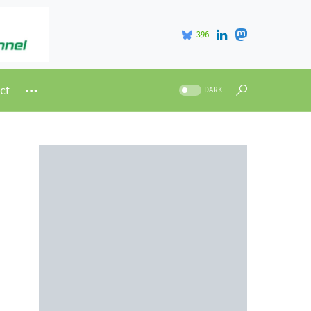
396
ct
DARK