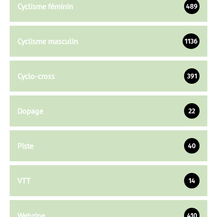
Cyclisme féminin
489
Cyclisme masculin
1136
Cyclo-cross
391
Dopage
22
Piste
40
VTT
14
Webzine
410