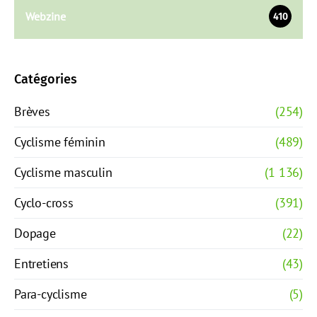
Webzine
410
Catégories
Brèves
(254)
Cyclisme féminin
(489)
Cyclisme masculin
(1 136)
Cyclo-cross
(391)
Dopage
(22)
Entretiens
(43)
Para-cyclisme
(5)