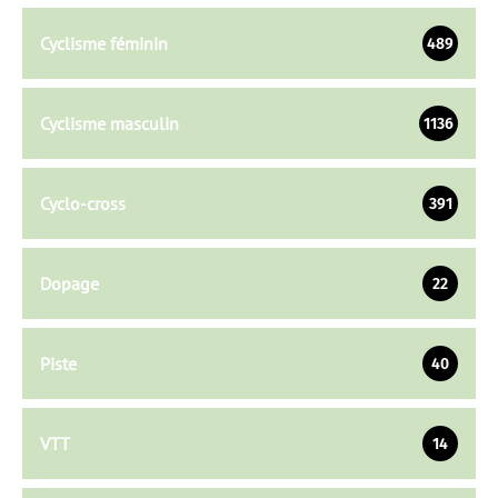
Cyclisme féminin
489
Cyclisme masculin
1136
Cyclo-cross
391
Dopage
22
Piste
40
VTT
14