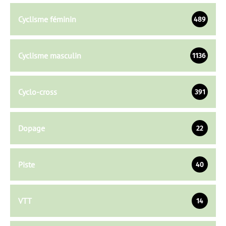
Cyclisme féminin
489
Cyclisme masculin
1136
Cyclo-cross
391
Dopage
22
Piste
40
VTT
14