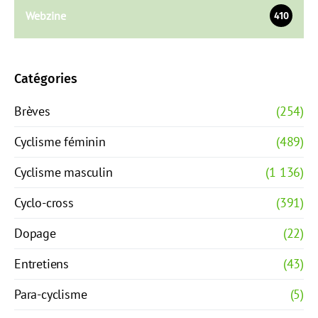
Webzine
410
Catégories
Brèves
(254)
Cyclisme féminin
(489)
Cyclisme masculin
(1 136)
Cyclo-cross
(391)
Dopage
(22)
Entretiens
(43)
Para-cyclisme
(5)