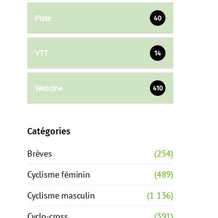
Piste
40
VTT
14
Webzine
410
Catégories
Brèves
(254)
Cyclisme féminin
(489)
Cyclisme masculin
(1 136)
Cyclo-cross
(391)