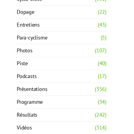
Dopage
(22)
Entretiens
(43)
Para-cyclisme
(5)
Photos
(107)
Piste
(40)
Podcasts
(17)
Présentations
(356)
Programme
(34)
Résultats
(242)
Vidéos
(314)