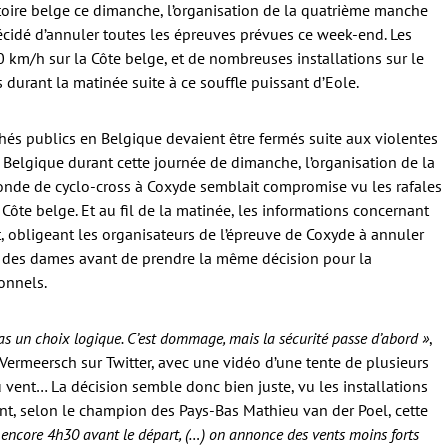
ritoire belge ce dimanche, l’organisation de la quatrième manche
cidé d’annuler toutes les épreuves prévues ce week-end. Les
0 km/h sur la Côte belge, et de nombreuses installations sur le
 durant la matinée suite à ce souffle puissant d’Eole.
és publics en Belgique devaient être fermés suite aux violentes
a Belgique durant cette journée de dimanche, l’organisation de la
de de cyclo-cross à Coxyde semblait compromise vu les rafales
ôte belge. Et au fil de la matinée, les informations concernant
, obligeant les organisateurs de l’épreuve de Coxyde à annuler
s des dames avant de prendre la même décision pour la
onnels.
pas un choix logique. C’est dommage, mais la sécurité passe d’abord »
,
 Vermeersch sur Twitter, avec une vidéo d’une tente de plusieurs
 vent… La décision semble donc bien juste, vu les installations
tant, selon le champion des Pays-Bas Mathieu van der Poel, cette
y a encore 4h30 avant le départ, (…) on annonce des vents moins forts