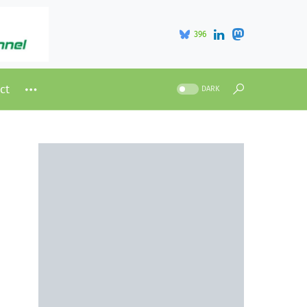
396
ct
DARK