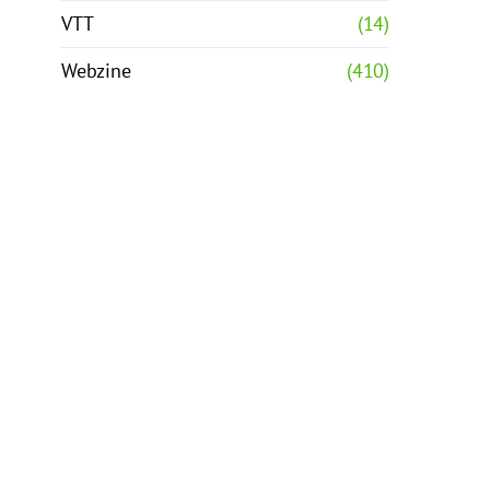
VTT
(14)
Webzine
(410)