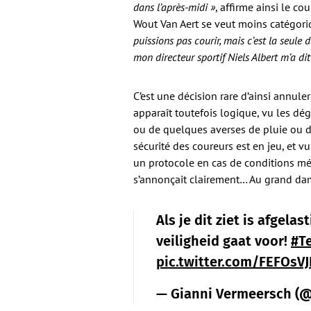
dans l’après-midi »
, affirme ainsi le 
Wout Van Aert se veut moins catégor
puissions pas courir, mais c’est la seule 
mon directeur sportif Niels Albert m’a di
C’est une décision rare d’ainsi annule
apparaît toutefois logique, vu les dé
ou de quelques averses de pluie ou d
sécurité des coureurs est en jeu, et vu
un protocole en cas de conditions mét
s’annonçait clairement… Au grand da
Als je dit ziet is afgel
veiligheid gaat voor!
#T
pic.twitter.com/FEFOsVJ
— Gianni Vermeersch (