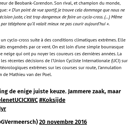
coureur de Beobank-Corendon. Son rival, et champion du monde,
ique:
« D’un point de vue sportif, je trouve cela dommage que nous ne
décision juste, c’est trop dangereux de faire un cyclo-cross. (…) Même
t par téléphone qu’il valait mieux ne pas courir aujourd’hui »
.
r un cyclo-cross suite à des conditions climatiques extrêmes. Elle
gâts engendrés par ce vent. On est loin d’une simple bourrasque
e neige qui ont pu noyer les coureurs ces dernières années. La
 les récentes décisions de l’Union Cycliste Internationale (UCI) sur
éorologiques extrêmes sur les courses sur route, l’annulation
m de Mathieu van der Poel.
asting de enige juiste keuze. Jammere zaak, maar
elenetUCICXWC
#Koksijde
Iyr
@GVermeersch)
20 novembre 2016