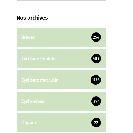
Nos archives
Brèves
254
Cyclisme féminin
489
Cyclisme masculin
1136
Cyclo-cross
391
Dopage
22