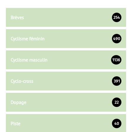
Brèves
254
Cyclisme féminin
490
Cyclisme masculin
1136
Cyclo-cross
391
Dopage
22
Piste
40