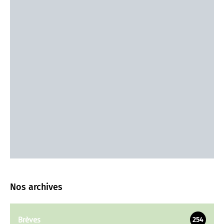
Nos archives
Brèves
254