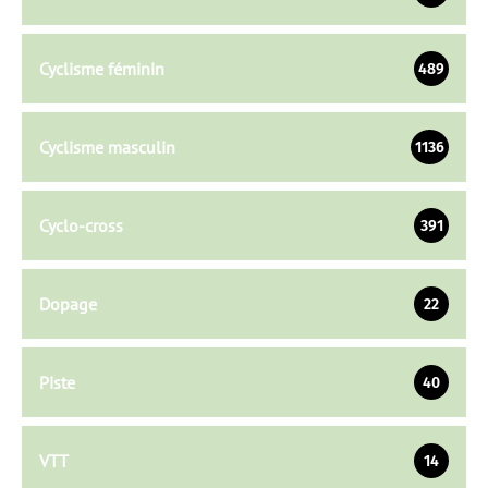
Cyclisme féminin
489
Cyclisme masculin
1136
Cyclo-cross
391
Dopage
22
Piste
40
VTT
14