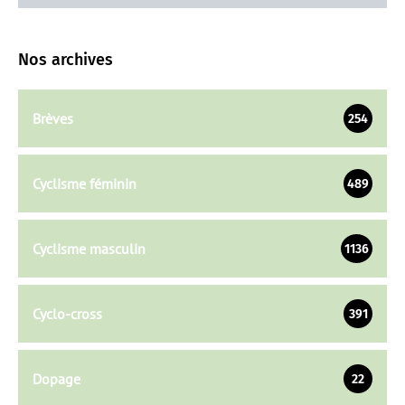
Nos archives
Brèves
254
Cyclisme féminin
489
Cyclisme masculin
1136
Cyclo-cross
391
Dopage
22