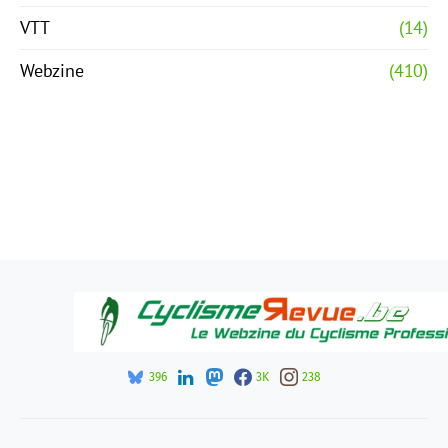
VTT
(14)
Webzine
(410)
396
3K
238