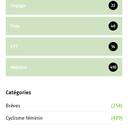
Dopage
22
Piste
40
VTT
14
Webzine
410
Catégories
Brèves
(254)
Cyclisme féminin
(489)