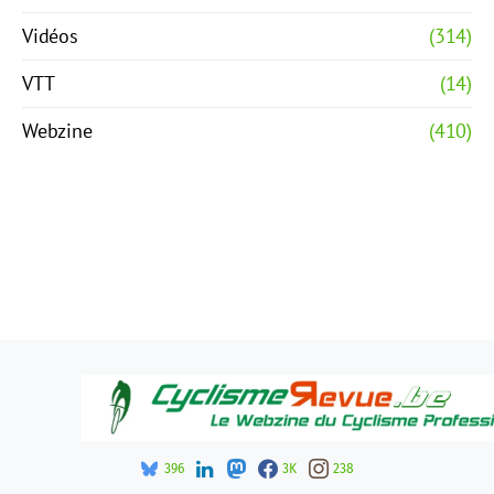
Vidéos
(314)
VTT
(14)
Webzine
(410)
396
3K
238