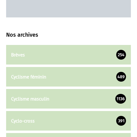
Nos archives
Brèves
254
Cyclisme féminin
489
Cyclisme masculin
1136
Cyclo-cross
391