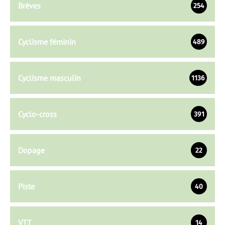
Brèves
254
Cyclisme féminin
489
Cyclisme masculin
1136
Cyclo-cross
391
Dopage
22
Piste
40
VTT
14