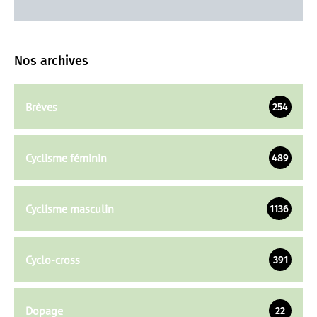
Nos archives
Brèves
254
Cyclisme féminin
489
Cyclisme masculin
1136
Cyclo-cross
391
Dopage
22