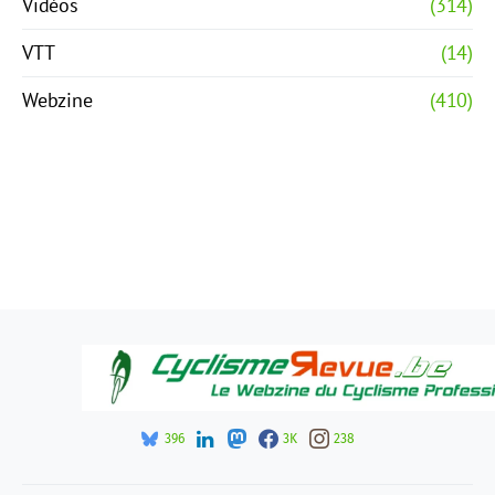
Vidéos
(314)
VTT
(14)
Webzine
(410)
396
3K
238