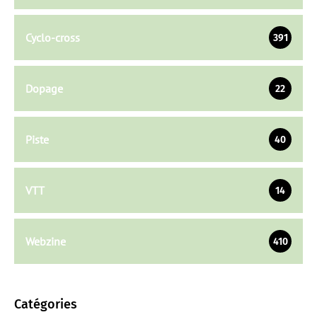
Cyclo-cross
391
Dopage
22
Piste
40
VTT
14
Webzine
410
Catégories