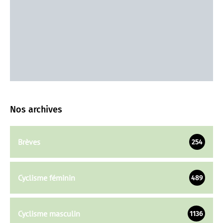
Nos archives
Brèves
254
Cyclisme féminin
489
Cyclisme masculin
1136