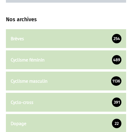
Nos archives
Brèves
254
Cyclisme féminin
489
Cyclisme masculin
1136
Cyclo-cross
391
Dopage
22