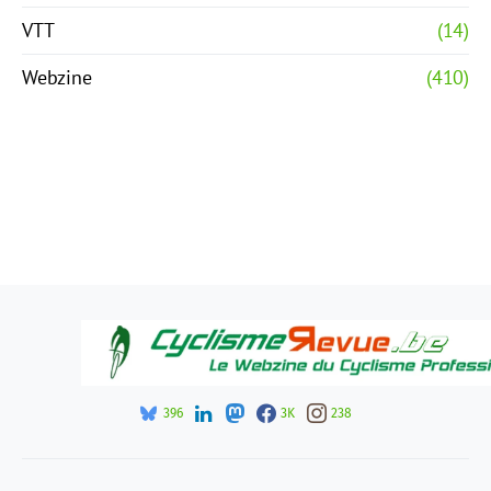
VTT
(14)
Webzine
(410)
396
3K
238