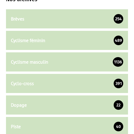
Brèves
254
Cyclisme féminin
489
Cyclisme masculin
1136
Cyclo-cross
391
Dopage
22
Piste
40