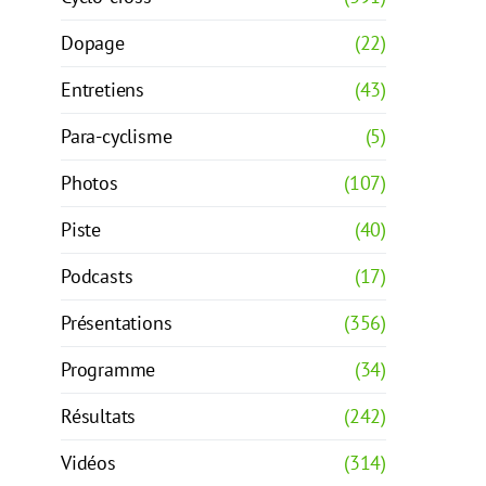
Dopage
(22)
Entretiens
(43)
Para-cyclisme
(5)
Photos
(107)
Piste
(40)
Podcasts
(17)
Présentations
(356)
Programme
(34)
Résultats
(242)
Vidéos
(314)