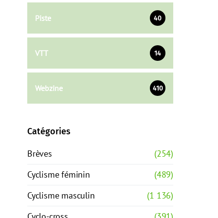
Piste
40
VTT
14
Webzine
410
Catégories
Brèves
(254)
Cyclisme féminin
(489)
Cyclisme masculin
(1 136)
Cyclo-cross
(391)