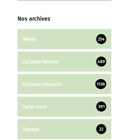
Nos archives
Brèves
254
Cyclisme féminin
489
Cyclisme masculin
1136
Cyclo-cross
391
Dopage
22