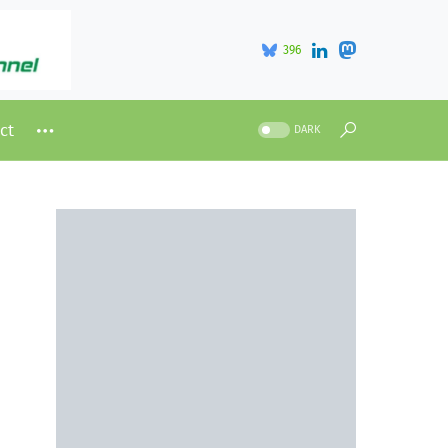
396
ct
DARK