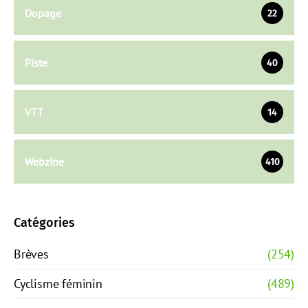
Dopage
22
Piste
40
VTT
14
Webzine
410
Catégories
Brèves
(254)
Cyclisme féminin
(489)