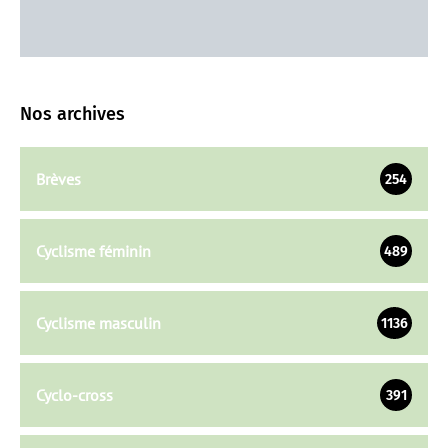
Nos archives
Brèves
254
Cyclisme féminin
489
Cyclisme masculin
1136
Cyclo-cross
391