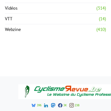
Vidéos
(314)
VTT
(14)
Webzine
(410)
396
3K
238