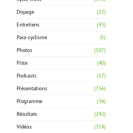
Dopage
(22)
Entretiens
(43)
Para-cyclisme
(5)
Photos
(107)
Piste
(40)
Podcasts
(17)
Présentations
(356)
Programme
(34)
Résultats
(242)
Vidéos
(314)