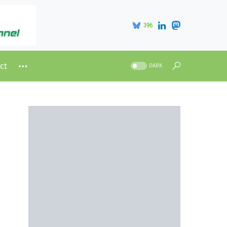
396
ct
DARK