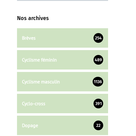
Nos archives
Brèves
254
Cyclisme féminin
489
Cyclisme masculin
1136
Cyclo-cross
391
Dopage
22