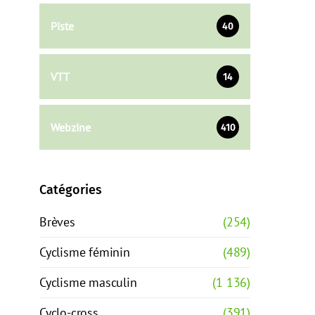
Piste
40
VTT
14
Webzine
410
Catégories
Brèves
(254)
Cyclisme féminin
(489)
Cyclisme masculin
(1 136)
Cyclo-cross
(391)