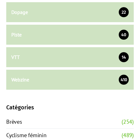
Dopage
22
Piste
40
VTT
14
Webzine
410
Catégories
Brèves
(254)
Cyclisme féminin
(489)