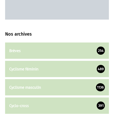
Nos archives
Brèves
254
Cyclisme féminin
489
Cyclisme masculin
1136
Cyclo-cross
391