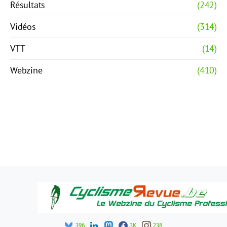
Résultats
(242)
Vidéos
(314)
VTT
(14)
Webzine
(410)
396
3K
238