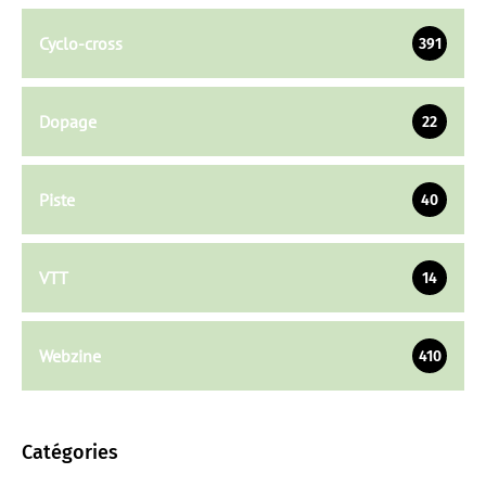
Cyclo-cross
391
Dopage
22
Piste
40
VTT
14
Webzine
410
Catégories