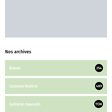
Nos archives
Brèves
254
Cyclisme féminin
489
Cyclisme masculin
1136