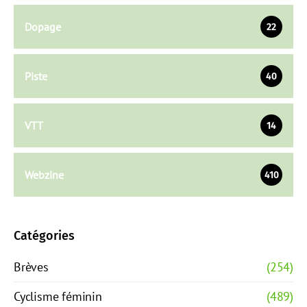
Dopage
22
Piste
40
VTT
14
Webzine
410
Catégories
Brèves
(254)
Cyclisme féminin
(489)