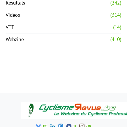
Résultats
(242)
Vidéos
(314)
VTT
(14)
Webzine
(410)
396
3K
238