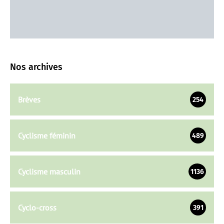
Nos archives
Brèves
254
Cyclisme féminin
489
Cyclisme masculin
1136
Cyclo-cross
391