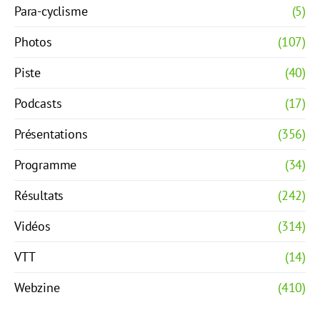
Para-cyclisme
(5)
Photos
(107)
Piste
(40)
Podcasts
(17)
Présentations
(356)
Programme
(34)
Résultats
(242)
Vidéos
(314)
VTT
(14)
Webzine
(410)