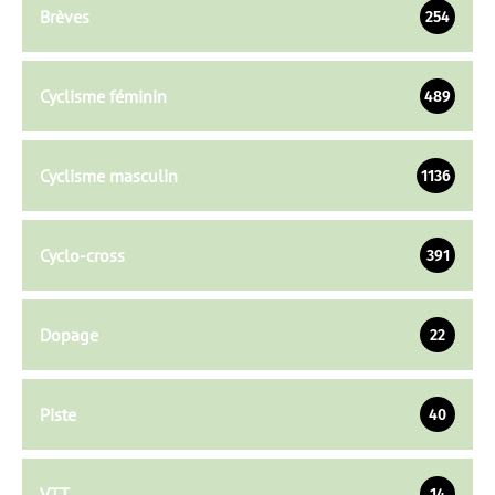
Brèves
254
Cyclisme féminin
489
Cyclisme masculin
1136
Cyclo-cross
391
Dopage
22
Piste
40
VTT
14