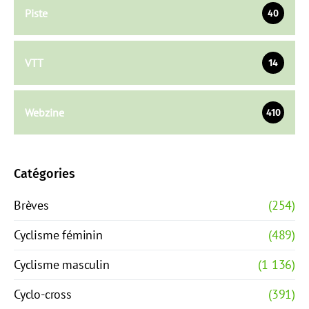
Piste
40
VTT
14
Webzine
410
Catégories
Brèves
(254)
Cyclisme féminin
(489)
Cyclisme masculin
(1 136)
Cyclo-cross
(391)