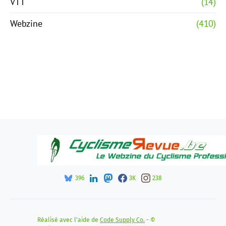
VTT
(14)
Webzine
(410)
396
3K
238
Réalisé avec l'aide de
Code Supply Co.
- ©