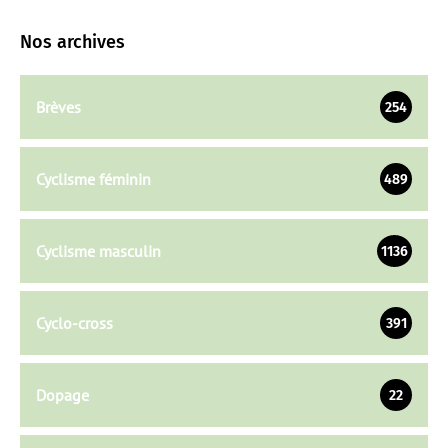
Nos archives
Brèves
254
Cyclisme féminin
489
Cyclisme masculin
1136
Cyclo-cross
391
Dopage
22