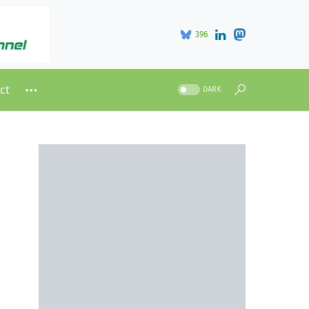
396
ct
DARK