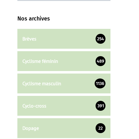
Nos archives
Brèves
254
Cyclisme féminin
489
Cyclisme masculin
1136
Cyclo-cross
391
Dopage
22