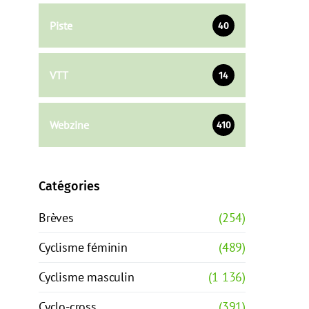
Piste
40
VTT
14
Webzine
410
Catégories
Brèves
(254)
Cyclisme féminin
(489)
Cyclisme masculin
(1 136)
Cyclo-cross
(391)