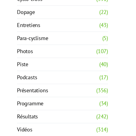
Dopage
(22)
Entretiens
(43)
Para-cyclisme
(5)
Photos
(107)
Piste
(40)
Podcasts
(17)
Présentations
(356)
Programme
(34)
Résultats
(242)
Vidéos
(314)