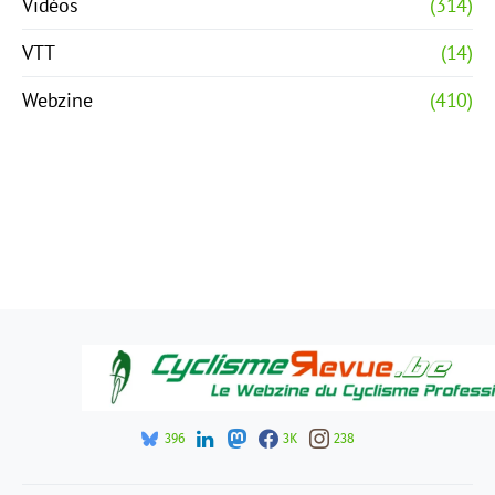
Vidéos
(314)
VTT
(14)
Webzine
(410)
396
3K
238