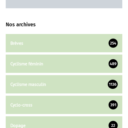
Nos archives
Brèves
254
Cyclisme féminin
489
Cyclisme masculin
1136
Cyclo-cross
391
Dopage
22