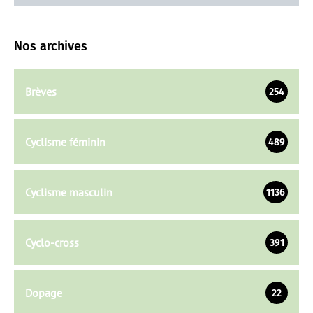
Nos archives
Brèves
254
Cyclisme féminin
489
Cyclisme masculin
1136
Cyclo-cross
391
Dopage
22