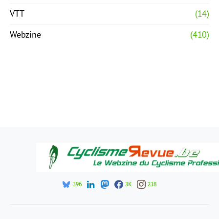
VTT
(14)
Webzine
(410)
396
3K
238