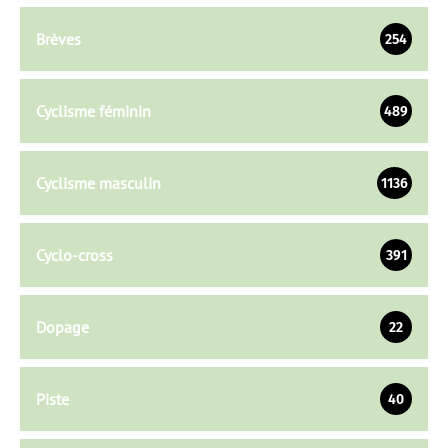
Brèves
254
Cyclisme féminin
489
Cyclisme masculin
1136
Cyclo-cross
391
Dopage
22
Piste
40