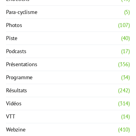
Para-cyclisme
(5)
Photos
(107)
Piste
(40)
Podcasts
(17)
Présentations
(356)
Programme
(34)
Résultats
(242)
Vidéos
(314)
VTT
(14)
Webzine
(410)