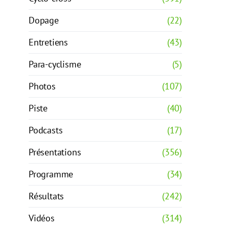
Dopage
(22)
Entretiens
(43)
Para-cyclisme
(5)
Photos
(107)
Piste
(40)
Podcasts
(17)
Présentations
(356)
Programme
(34)
Résultats
(242)
Vidéos
(314)