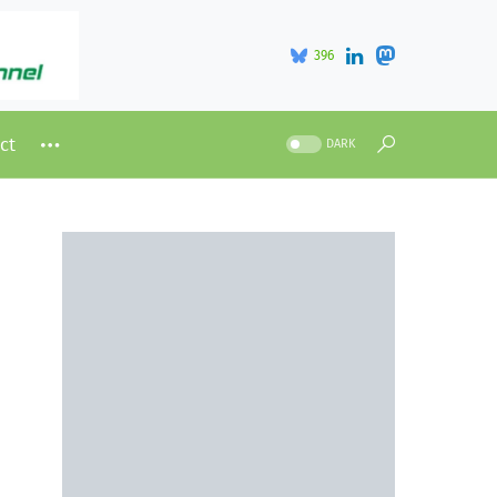
396
ct
DARK