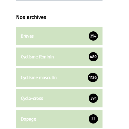
Nos archives
Brèves
254
Cyclisme féminin
489
Cyclisme masculin
1136
Cyclo-cross
391
Dopage
22