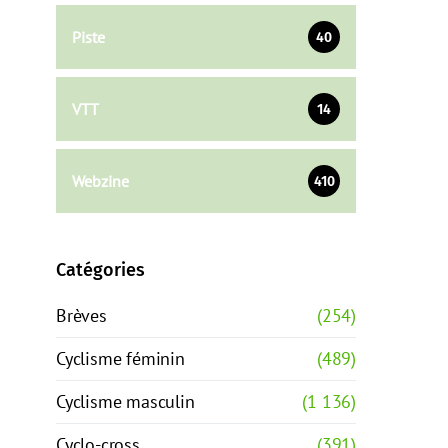
Piste
40
VTT
14
Webzine
410
Catégories
Brèves
(254)
Cyclisme féminin
(489)
Cyclisme masculin
(1 136)
Cyclo-cross
(391)