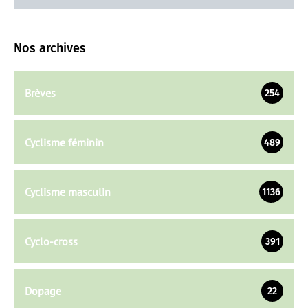
Nos archives
Brèves
254
Cyclisme féminin
489
Cyclisme masculin
1136
Cyclo-cross
391
Dopage
22