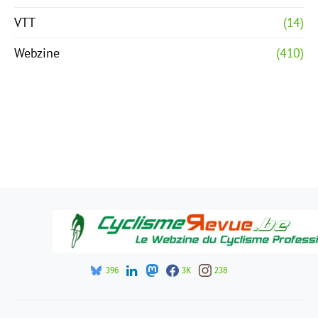
VTT
(14)
Webzine
(410)
396
3K
238