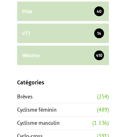
Piste
40
VTT
14
Webzine
410
Catégories
Brèves
(254)
Cyclisme féminin
(489)
Cyclisme masculin
(1 136)
Cyclo-cross
(391)