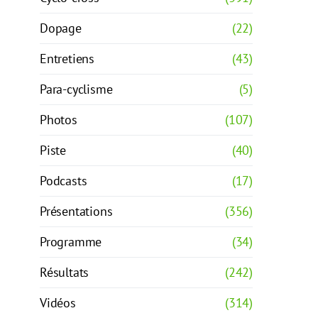
Dopage
(22)
Entretiens
(43)
Para-cyclisme
(5)
Photos
(107)
Piste
(40)
Podcasts
(17)
Présentations
(356)
Programme
(34)
Résultats
(242)
Vidéos
(314)