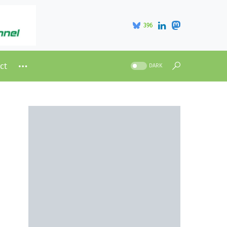
396
ct
DARK