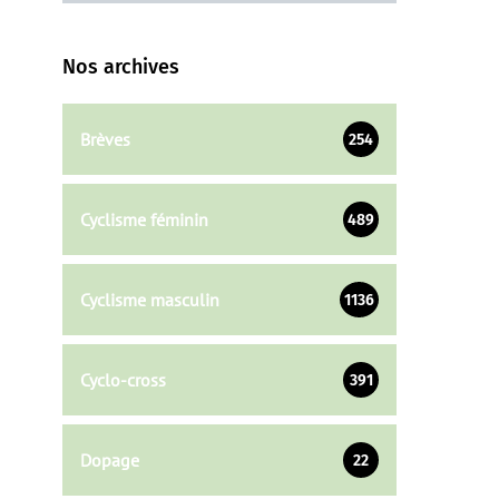
Nos archives
Brèves
254
Cyclisme féminin
489
Cyclisme masculin
1136
Cyclo-cross
391
Dopage
22