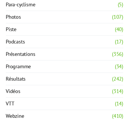
Para-cyclisme
(5)
Photos
(107)
Piste
(40)
Podcasts
(17)
Présentations
(356)
Programme
(34)
Résultats
(242)
Vidéos
(314)
VTT
(14)
Webzine
(410)