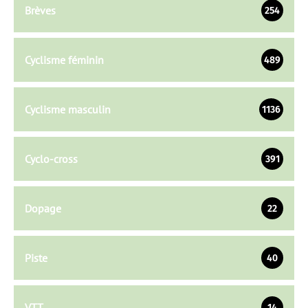
Brèves
254
Cyclisme féminin
489
Cyclisme masculin
1136
Cyclo-cross
391
Dopage
22
Piste
40
VTT
14