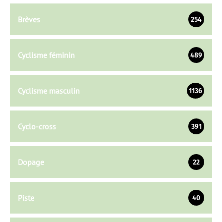
Brèves
254
Cyclisme féminin
489
Cyclisme masculin
1136
Cyclo-cross
391
Dopage
22
Piste
40