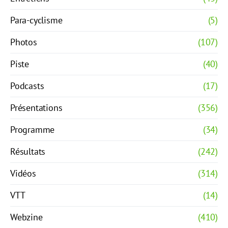
Para-cyclisme
(5)
Photos
(107)
Piste
(40)
Podcasts
(17)
Présentations
(356)
Programme
(34)
Résultats
(242)
Vidéos
(314)
VTT
(14)
Webzine
(410)