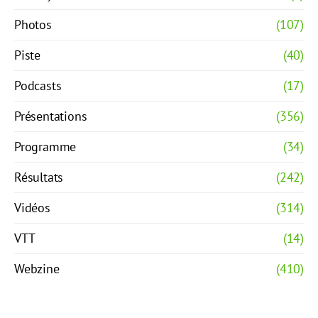
Photos
(107)
Piste
(40)
Podcasts
(17)
Présentations
(356)
Programme
(34)
Résultats
(242)
Vidéos
(314)
VTT
(14)
Webzine
(410)