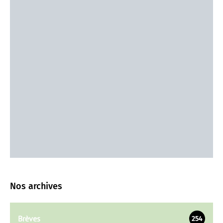
Nos archives
Brèves
254