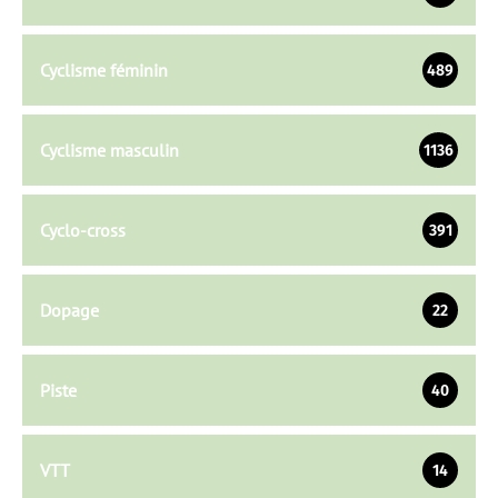
Cyclisme féminin
489
Cyclisme masculin
1136
Cyclo-cross
391
Dopage
22
Piste
40
VTT
14