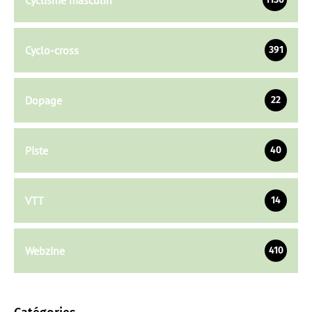
Cyclo-cross
391
Dopage
22
Piste
40
VTT
14
Webzine
410