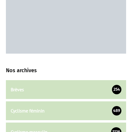
Nos archives
Brèves
254
Cyclisme féminin
489
Cyclisme masculin
1136