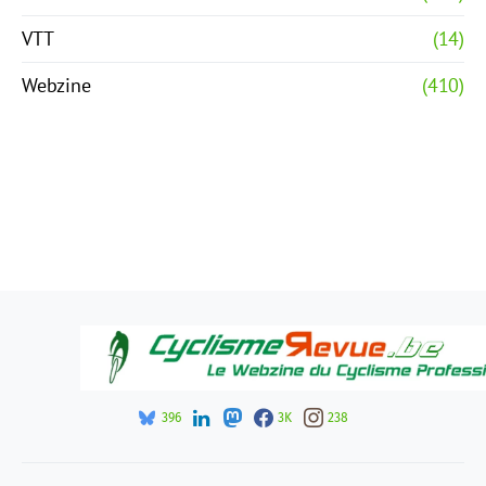
VTT
(14)
Webzine
(410)
396
3K
238