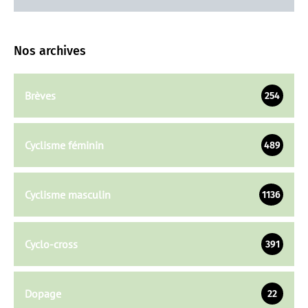
Nos archives
Brèves
254
Cyclisme féminin
489
Cyclisme masculin
1136
Cyclo-cross
391
Dopage
22