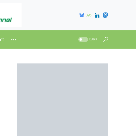
396
ct
DARK