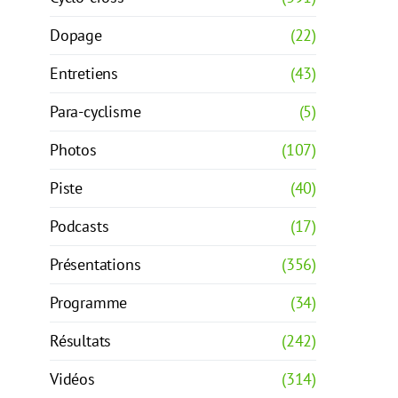
Dopage
(22)
Entretiens
(43)
Para-cyclisme
(5)
Photos
(107)
Piste
(40)
Podcasts
(17)
Présentations
(356)
Programme
(34)
Résultats
(242)
Vidéos
(314)