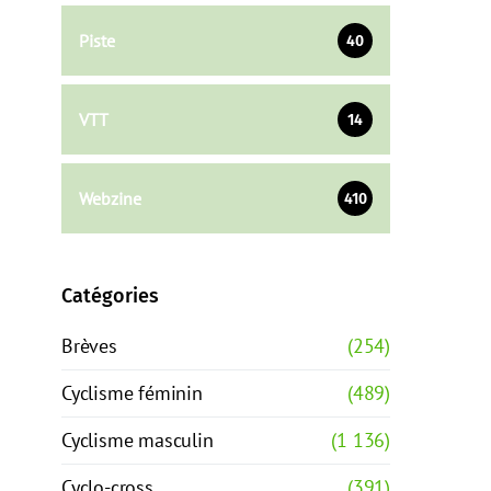
Piste
40
VTT
14
Webzine
410
Catégories
Brèves
(254)
Cyclisme féminin
(489)
Cyclisme masculin
(1 136)
Cyclo-cross
(391)