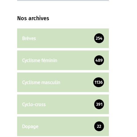
Nos archives
Brèves
254
Cyclisme féminin
489
Cyclisme masculin
1136
Cyclo-cross
391
Dopage
22