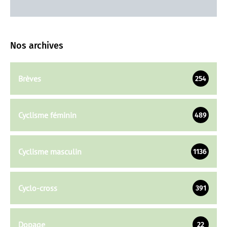
Nos archives
Brèves
254
Cyclisme féminin
489
Cyclisme masculin
1136
Cyclo-cross
391
Dopage
22