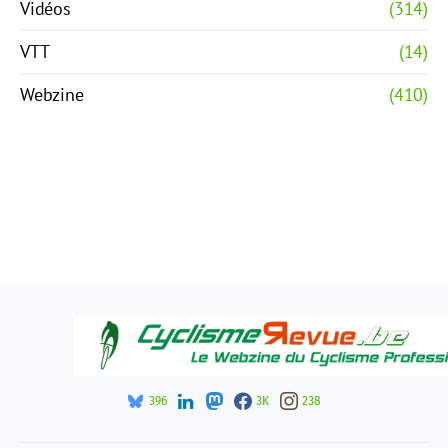
Vidéos
(314)
VTT
(14)
Webzine
(410)
396
3K
238