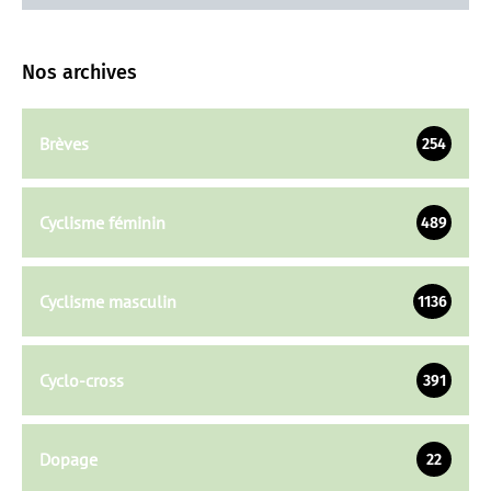
Nos archives
Brèves
254
Cyclisme féminin
489
Cyclisme masculin
1136
Cyclo-cross
391
Dopage
22