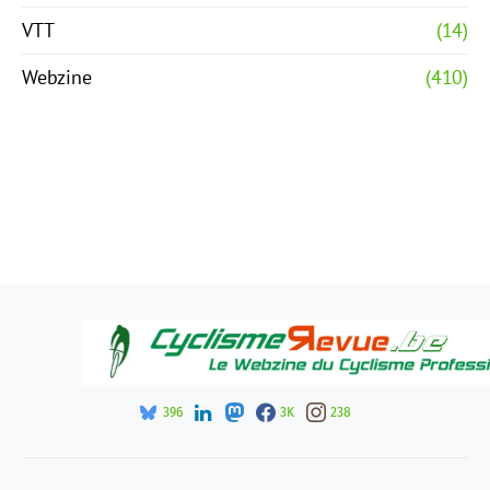
VTT
(14)
Webzine
(410)
396
3K
238